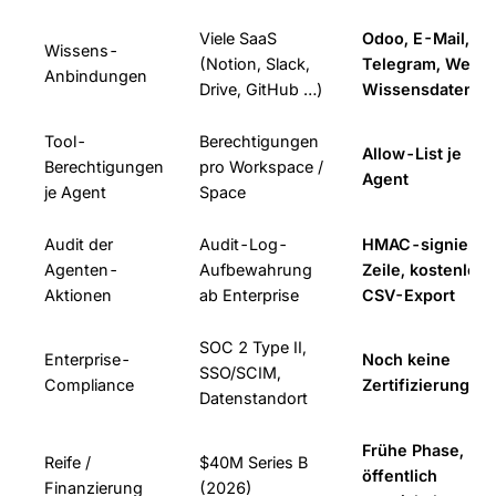
Viele SaaS
Odoo, E-Mail,
Wissens-
(Notion, Slack,
Telegram, Web,
Anbindungen
Drive, GitHub …)
Wissensdatenba
Tool-
Berechtigungen
Allow-List je
Berechtigungen
pro Workspace /
Agent
je Agent
Space
Audit der
Audit-Log-
HMAC-signiert p
Agenten-
Aufbewahrung
Zeile, kostenlos,
Aktionen
ab Enterprise
CSV-Export
SOC 2 Type II,
Enterprise-
Noch keine
SSO/SCIM,
Compliance
Zertifizierung
Datenstandort
Frühe Phase,
Reife /
$40M Series B
öffentlich
Finanzierung
(2026)