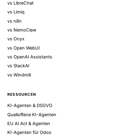
vs LibreChat
vs Limiq
vs n8n
vs NemoClaw
vs Onyx
vs Open WebUI
vs OpenAI Assistants
vs StackAI
vs Windmill
RESSOURCEN
KI-Agenten & DSGVO
Quelloffene KI-Agenten
EU AI Act & Agenten
KI-Agenten für Odoo