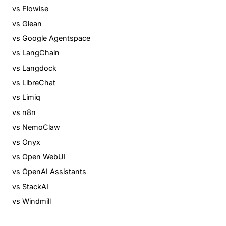
vs Flowise
vs Glean
vs Google Agentspace
vs LangChain
vs Langdock
vs LibreChat
vs Limiq
vs n8n
vs NemoClaw
vs Onyx
vs Open WebUI
vs OpenAI Assistants
vs StackAI
vs Windmill